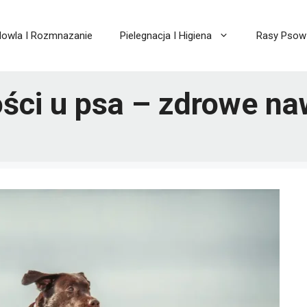
owla I Rozmnazanie
Pielegnacja I Higiena
Rasy Psow
ości u psa – zdrowe n