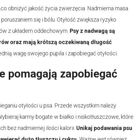
co obniżyć jakość życia zwierzęcia. Nadmierna masa
poruszaniem się i bólu. Otyłość zwiększa ryzyko
emów z układem oddechowym.
Psy z nadwagą są
rów oraz mają krótszą oczekiwaną długość
dnią wagę swojego pupila i zapobiegać otyłości.
we pomagają zapobiegać
ganiu otyłości u psa. Przede wszystkim należy
bieraj karmy bogate w białko i niskotłuszczowe, które
 bez nadmiernej ilości kalorii.
Unikaj podawania psu
awierać dużo tłuszczu i cukru.
Ważne jest również,