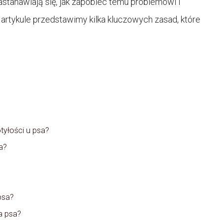
stanawiają się, jak zapobiec temu problemowi i
rtykule przedstawimy kilka kluczowych zasad, które
tyłości u psa?
a?
psa?
a psa?