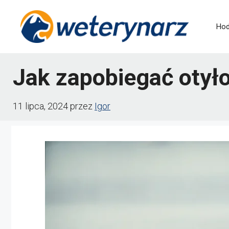
Przejdź
do
Hod
treści
Jak zapobiegać otył
11 lipca, 2024
przez
Igor