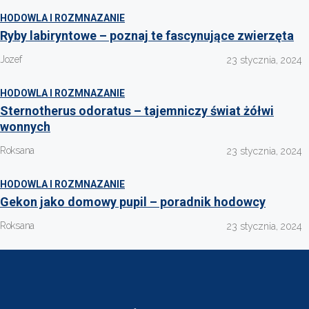
HODOWLA I ROZMNAZANIE
Ryby labiryntowe – poznaj te fascynujące zwierzęta
Jozef
23 stycznia, 2024
HODOWLA I ROZMNAZANIE
Sternotherus odoratus – tajemniczy świat żółwi
wonnych
Roksana
23 stycznia, 2024
HODOWLA I ROZMNAZANIE
Gekon jako domowy pupil – poradnik hodowcy
Roksana
23 stycznia, 2024