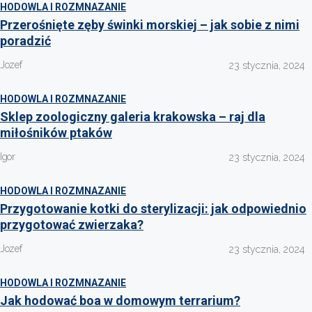
HODOWLA I ROZMNAZANIE
Przerośnięte zęby świnki morskiej – jak sobie z nimi
poradzić
Jozef
23 stycznia, 2024
HODOWLA I ROZMNAZANIE
Sklep zoologiczny galeria krakowska – raj dla
miłośników ptaków
Igor
23 stycznia, 2024
HODOWLA I ROZMNAZANIE
Przygotowanie kotki do sterylizacji: jak odpowiednio
przygotować zwierzaka?
Jozef
23 stycznia, 2024
HODOWLA I ROZMNAZANIE
Jak hodować boa w domowym terrarium?