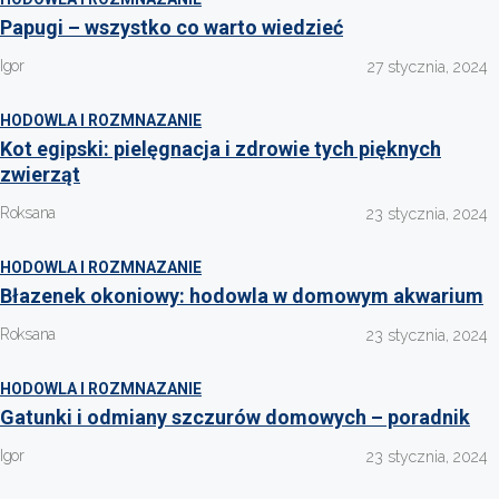
Papugi – wszystko co warto wiedzieć
Igor
27 stycznia, 2024
HODOWLA I ROZMNAZANIE
Kot egipski: pielęgnacja i zdrowie tych pięknych
zwierząt
Roksana
23 stycznia, 2024
HODOWLA I ROZMNAZANIE
Błazenek okoniowy: hodowla w domowym akwarium
Roksana
23 stycznia, 2024
HODOWLA I ROZMNAZANIE
Gatunki i odmiany szczurów domowych – poradnik
Igor
23 stycznia, 2024