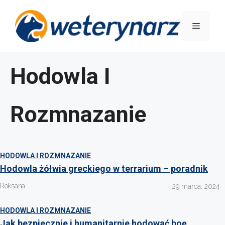
Przejdź
do
Menu
treści
Hodowla I
Rozmnazanie
HODOWLA I ROZMNAZANIE
Hodowla żółwia greckiego w terrarium – poradnik
Roksana
29 marca, 2024
HODOWLA I ROZMNAZANIE
Jak bezpiecznie i humanitarnie hodować boę