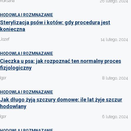
Roksana
26 lutego, 2024
HODOWLA I ROZMNAZANIE
Sterylizacja psów i kotów: gdy procedura jest
konieczna
Jozef
14 lutego, 2024
HODOWLA I ROZMNAZANIE
Cieczka u psa: jak rozpoznać ten normalny proces
fizjologiczny
Igor
8 lutego, 2024
HODOWLA I ROZMNAZANIE
Jak długo żyją szczury domowe: ile lat żyje szczur
hodowlany
Igor
6 lutego, 2024
HODOWLA I ROZMNAZANIE