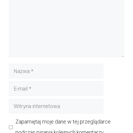
Nazwa
E-
mail
Witryna
internetowa
Zapamiętaj moje dane w tej przeglądarce
podczas pisania kolejnych komentarzy.