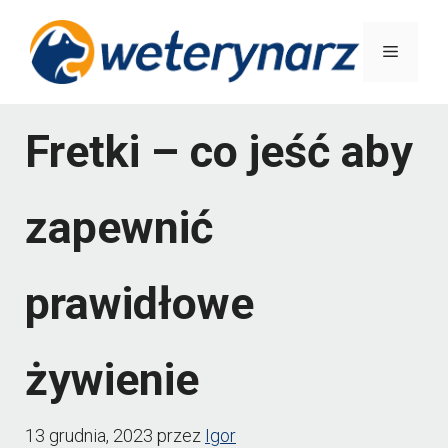
Przejdź
do
Menu
treści
Fretki – co jeść aby
zapewnić
prawidłowe
żywienie
13 grudnia, 2023
przez
Igor